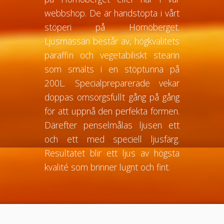
webbshop.
De är handstöpta i vårt
stöperi på Hornöberget.
Ljusmassan består av, högkvalitets
paraffin och vegetabiliskt stearin
som smälts i en stöptunna på
200L. Specialpreparerade vekar
doppas omsorgsfullt gång på gång
för att uppnå den perfekta formen.
Därefter penselmålas ljusen ett
och ett med speciell ljusfärg.
Resultatet blir ett ljus av högsta
kvalité som brinner lugnt och fint.