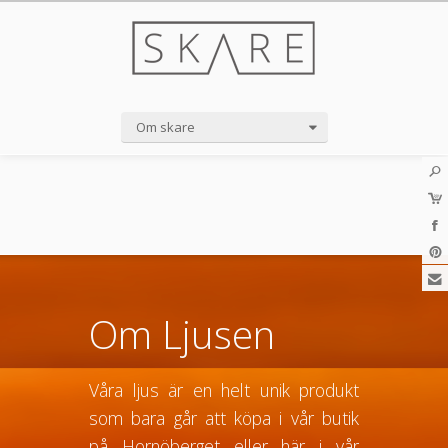
Om skare
Om Ljusen
Våra ljus är en helt unik produkt
som bara går att köpa i vår butik
på Hornöberget eller
här i vår