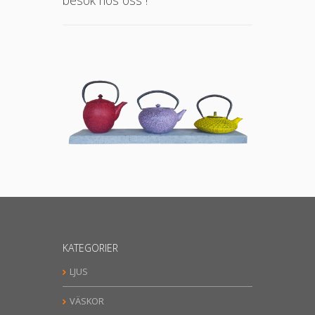
besök hos oss !
KATEGORIER
LJUS
VÄSKOR